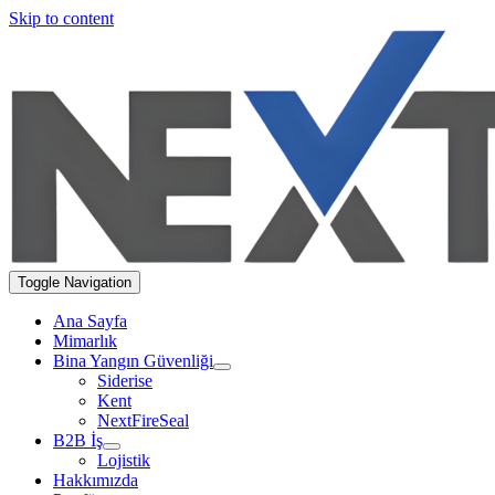
Skip to content
Toggle Navigation
Ana Sayfa
Mimarlık
Bina Yangın Güvenliği
Siderise
Kent
NextFireSeal
B2B İş
Lojistik
Hakkımızda