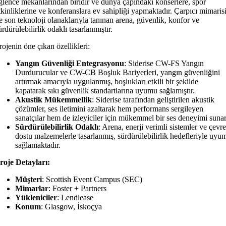
ğlence mekanlarından biridir ve dünya çapındaki konserlere, spor
tkinliklerine ve konferanslara ev sahipliği yapmaktadır. Çarpıcı mimaris
e son teknoloji olanaklarıyla tanınan arena, güvenlik, konfor ve
ürdürülebilirlik odaklı tasarlanmıştır.
rojenin öne çıkan özellikleri:
Yangın Güvenliği Entegrasyonu
: Siderise CW-FS Yangın
Durdurucular ve CW-CB Boşluk Bariyerleri, yangın güvenliğini
artırmak amacıyla uygulanmış, boşlukları etkili bir şekilde
kapatarak sıkı güvenlik standartlarına uyumu sağlamıştır.
Akustik Mükemmellik
: Siderise tarafından geliştirilen akustik
çözümler, ses iletimini azaltarak hem performans sergileyen
sanatçılar hem de izleyiciler için mükemmel bir ses deneyimi sunar
Sürdürülebilirlik Odaklı
: Arena, enerji verimli sistemler ve çevr
dostu malzemelerle tasarlanmış, sürdürülebilirlik hedefleriyle uyu
sağlamaktadır.
roje Detayları:
Müşteri
: Scottish Event Campus (SEC)
Mimarlar
: Foster + Partners
Yükleniciler
: Lendlease
Konum
: Glasgow, İskoçya