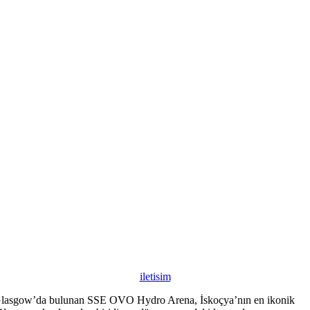
iletisim
G
lasgow’da bulunan SSE OVO Hydro Arena, İskoçya’nın en ikonik