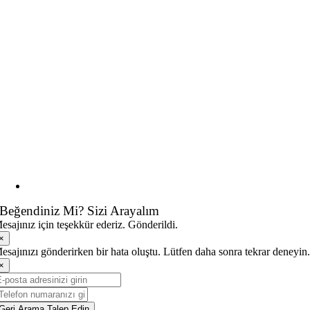
Beğendiniz Mi? Sizi Arayalım
esajınız için teşekkür ederiz. Gönderildi.
×
esajınızı gönderirken bir hata oluştu. Lütfen daha sonra tekrar deneyin
×
Geri Arama Talep Edin