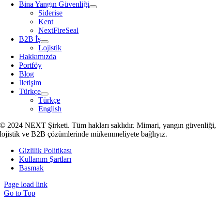
Bina Yangın Güvenliği
Siderise
Kent
NextFireSeal
B2B İş
Lojistik
Hakkımızda
Portföy
Blog
İletişim
Türkçe
Türkçe
English
© 2024 NEXT Şirketi. Tüm hakları saklıdır. Mimari, yangın güvenliği,
lojistik ve B2B çözümlerinde mükemmeliyete bağlıyız.
Gizlilik Politikası
Kullanım Şartları
Basmak
Page load link
Go to Top