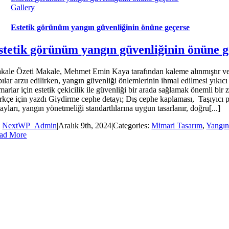
Gallery
Estetik görünüm yangın güvenliğinin önüne geçerse
stetik görünüm yangın güvenliğinin önüne g
kale Özeti Makale, Mehmet Emin Kaya tarafından kaleme alınmıştır ve bi
pılar arzu edilirken, yangın güvenliği önlemlerinin ihmal edilmesi yıkı
marlar için estetik çekicilik ile güvenliği bir arada sağlamak önemli b
rkçe için yazdı Giydirme cephe detayı; Dış cephe kaplaması, Taşıyıcı 
ayları, yangın yönetmeliği standartlılarına uygun tasarlanır, doğru[...]
y
NextWP_Admin
|
Aralık 9th, 2024
|
Categories:
Mimari Tasarım
,
Yangın
ad More