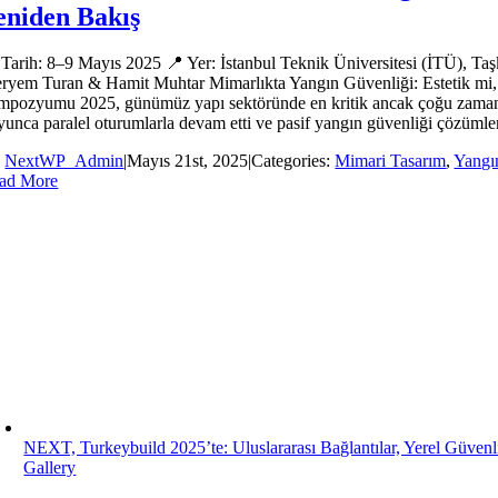
eniden Bakış
 Tarih: 8–9 Mayıs 2025 📍 Yer: İstanbul Teknik Üniversitesi (İTÜ), Taş
ryem Turan & Hamit Muhtar Mimarlıkta Yangın Güvenliği: Estetik mi, G
mpozyumu 2025, günümüz yapı sektöründe en kritik ancak çoğu zaman göz
yunca paralel oturumlarla devam etti ve pasif yangın güvenliği çözümleri
y
NextWP_Admin
|
Mayıs 21st, 2025
|
Categories:
Mimari Tasarım
,
Yangı
ad More
NEXT, Turkeybuild 2025’te: Uluslararası Bağlantılar, Yerel Güvenli
Gallery