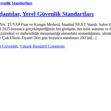
venlik Standartları
antılar, Yerel Güvenlik Standartları
25 Yer: TÜYAP Fuar ve Kongre Merkezi, İstanbul NEXT Standı: Salon 8
d 2025 boyunca gerçekleştirdiğimiz her görüşme, her ürün sunumu ve her
 çözümleri ve mühendislik danışmanlığı alanındaki uzmanlığımızı, ulusla
ve Çok Uluslu Ziyaret Dört gün boyunca standımızı 200’ün[...]
n Güvenliği
,
Yüksek Binalar
|
0 Comments