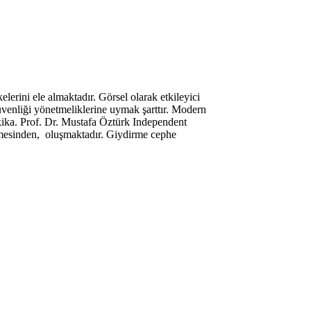
erini ele almaktadır. Görsel olarak etkileyici
güvenliği yönetmeliklerine uymak şarttır. Modern
akika. Prof. Dr. Mustafa Öztürk Independent
emesinden, oluşmaktadır. Giydirme cephe