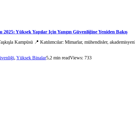
 2025: Yüksek Yapılar Için Yangın Güvenliğine Yeniden Bakış
aşkışla Kampüsü 📍 Katılımcılar: Mimarlar, mühendisler, akademisyenle
venliği
,
Yüksek Binalar
5,2 min read
Views: 733