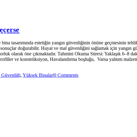
eçerse
na tasarımında estetiğin yangın güvenliğinin önüne geçmesinin tehlikel
cı sonuçlar doğurabilir. Hayat ve mal güvenliğini sağlamak için yangın 
ir zorluk olarak öne çıkmaktadır. Tahmini Okuma Süresi: Yaklaşık 6–8 d
profiller ve konstrüksiyon, Havalandırma boşluğu, Varsa yalıtım malz
 Güvenliği
,
Yüksek Binalar
|
0 Comments