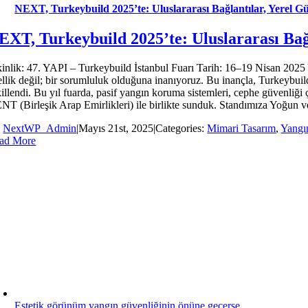
NEXT, Turkeybuild 2025’te: Uluslararası Bağlantılar, Yerel Gü
EXT, Turkeybuild 2025’te: Uluslararası Bağl
kinlik: 47. YAPI – Turkeybuild İstanbul Fuarı Tarih: 16–19 Nisan 20
ellik değil; bir sorumluluk olduğuna inanıyoruz. Bu inançla, Turkeybuil
killendi. Bu yıl fuarda, pasif yangın koruma sistemleri, cephe güvenliği
NT (Birleşik Arap Emirlikleri) ile birlikte sunduk. Standımıza Yoğun 
y
NextWP_Admin
|
Mayıs 21st, 2025
|
Categories:
Mimari Tasarım
,
Yangı
ad More
Estetik görünüm yangın güvenliğinin önüne geçerse