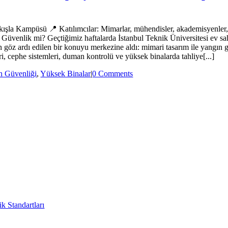
kışla Kampüsü 📍 Katılımcılar: Mimarlar, mühendisler, akademisyenler, 
üvenlik mi? Geçtiğimiz haftalarda İstanbul Teknik Üniversitesi ev s
 ardı edilen bir konuyu merkezine aldı: mimari tasarım ile yangın güv
, cephe sistemleri, duman kontrolü ve yüksek binalarda tahliye[...]
n Güvenliği
,
Yüksek Binalar
|
0 Comments
k Standartları